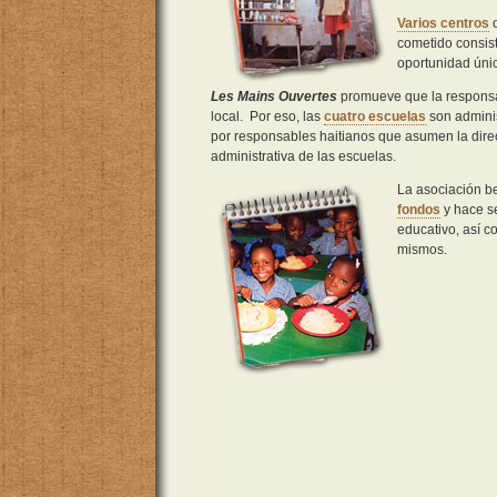
Varios centros
o
cometido consist
oportunidad únic
Les Mains Ouvertes
promueve que la responsa
local. Por eso, las
cuatro escuelas
son admini
por responsables haitianos que asumen la dir
administrativa de las escuelas.
La asociación b
fondos
y hace s
educativo, así c
mismos.